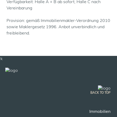
Verfügbarkeit: Halle A + B ab sofort, Halle C nach
Vereinbarung
Provision: gemäß Immobilienmakler-Verordnung 2010
sowie Maklergesetz 1996. Anbot unverbindlich und
freibleibend.
BACK TO TOP
Immobilien