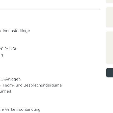
er Innenstadtlage
 20 % USt.
ng
 WC-Anlagen
el-, Team- und Besprechungsräume
Einheit
iche Verkehrsanbindung