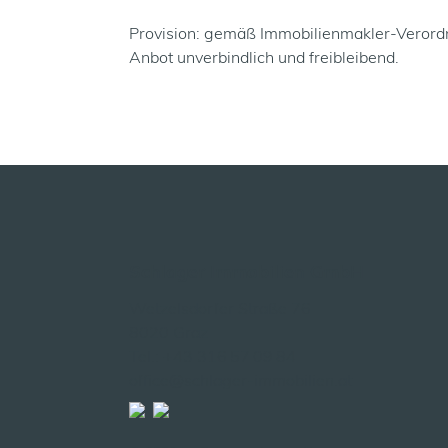
Provision: gemäß Immobilienmakler-Veror
Anbot unverbindlich und freibleibend.
Schlager Immobilien GmbH
Wetzelsdorfer Straße 76
8020 Graz
Tel.: +43 316 57 09 84
office@schlager-immobilien.at