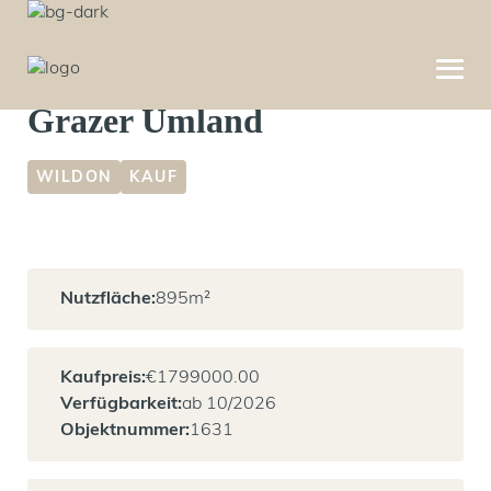
Moderne Neubauhalle im
Grazer Umland
WILDON
KAUF
Nutzfläche:
895
m²
Kaufpreis:
€
1799000.00
Verfügbarkeit:
ab 10/2026
Objektnummer:
1631