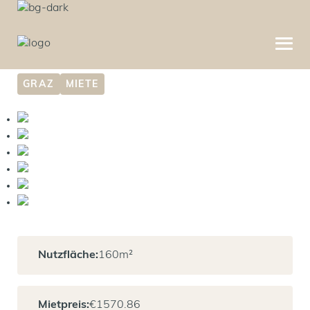
Büroeinheit nähe Citypark
GRAZ
MIETE
Nutzfläche:
160
m²
Mietpreis:
€
1570.86